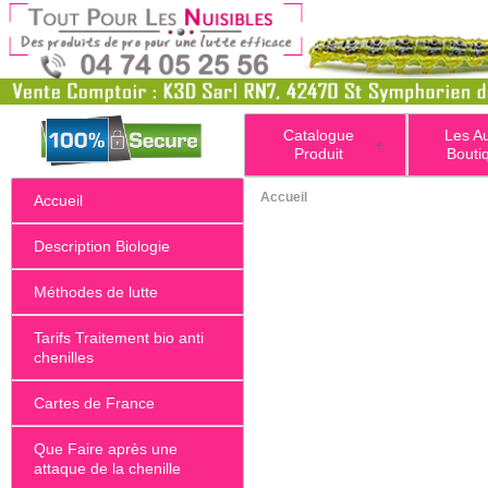
Catalogue
Les A
+
Produit
Bouti
Accueil
Accueil
Description Biologie
Méthodes de lutte
Tarifs Traitement bio anti
chenilles
Cartes de France
Que Faire après une
attaque de la chenille