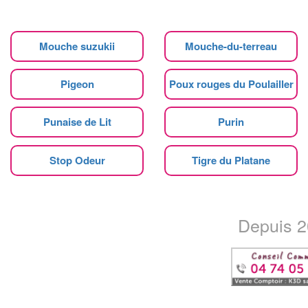
Mouche suzukii
Mouche-du-terreau
Pigeon
Poux rouges du Poulailler
Punaise de Lit
Purin
Stop Odeur
Tigre du Platane
Depuis 20