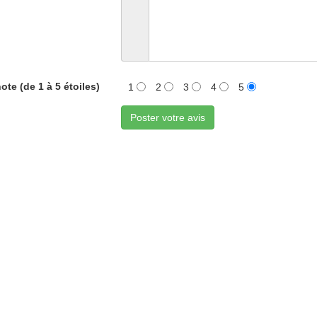
ote (de 1 à 5 étoiles)
1
2
3
4
5
Poster votre avis