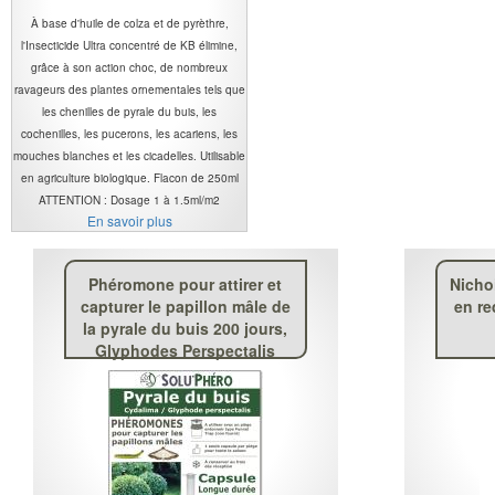
À base d'huile de colza et de pyrèthre,
l'Insecticide Ultra concentré de KB élimine,
grâce à son action choc, de nombreux
ravageurs des plantes ornementales tels que
les chenilles de pyrale du buis, les
cochenilles, les pucerons, les acariens, les
mouches blanches et les cicadelles. Utilisable
en agriculture biologique. Flacon de 250ml
ATTENTION : Dosage 1 à 1.5ml/m2
En savoir plus
Phéromone pour attirer et
Nicho
capturer le papillon mâle de
en re
la pyrale du buis 200 jours,
Glyphodes Perspectalis