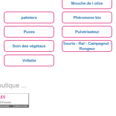
Mouche de l olive
palmiers
Phéromone bio
Puces
Pulvérisateur
Souris - Rat - Campagnol -
Soin des végétaux
Rongeur
Vrillette
utique ...