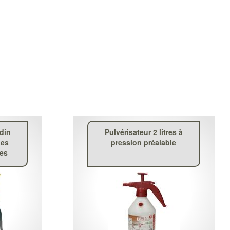
rdin
Pulvérisateur 2 litres à
des
pression préalable
ces