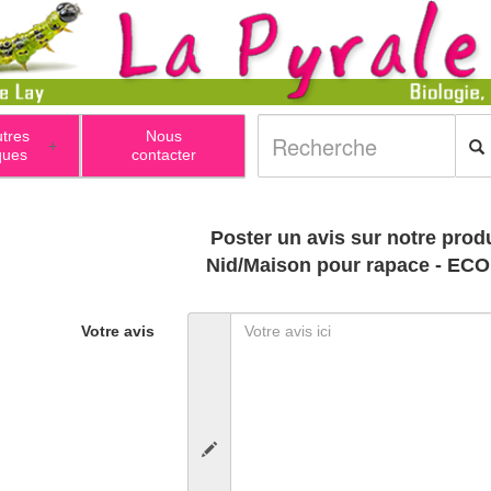
utres
Nous
+
ques
contacter
Poster un avis sur notre produ
Nid/Maison pour rapace - EC
Votre avis