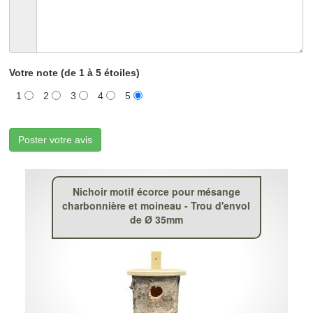
Votre note (de 1 à 5 étoiles)
1
2
3
4
5
Poster votre avis
Nichoir motif écorce pour mésange
charbonnière et moineau - Trou d'envol
de Ø 35mm