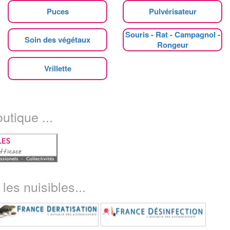
Puces
Pulvérisateur
Souris - Rat - Campagnol -
Soin des végétaux
Rongeur
Vrillette
utique ...
les nuisibles...