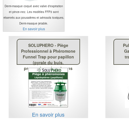
Demi-masque coqué avec valve d'expiration
et pince-nez. Les modèles FFP3 sont
réservés aux poussières et aérosols toxiques.
Demi-masque jetable.
En savoir plus
SOLUPHERO - Piège
Pul
Professionnel à Phéromone
Ga
Funnel Trap pour papillon
tr
(pyrale du buis,
processionnaire ...) sans
phéromone
En savoir plus