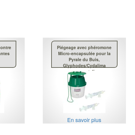
contre
Piégeage avec phéromone
antes
Micro-encapsulée pour la
Pyrale du Buis,
Glyphodes/Cydalima
perspectalis
s
En savoir plus