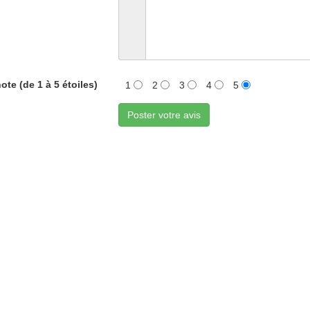
ote (de 1 à 5 étoiles)
1
2
3
4
5
Poster votre avis