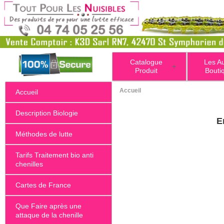
Catalogue
Les A
+
Produit
Bouti
Accueil
Accueil
Description Biologie
E
Méthodes de lutte
Tarifs Traitement bio anti
chenilles
Cartes de France
Que Faire après une
attaque de la chenille