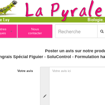
utres
Nous
+
ques
contacter
Poster un avis sur notre produ
ngrais Spécial Figuier - SoluControl - Formulation h
Votre avis