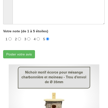
Votre note (de 1 à 5 étoiles)
1
2
3
4
5
Poster votre avis
Nichoir motif écorce pour mésange
charbonnière et moineau - Trou d'envol
de Ø 35mm