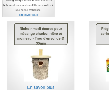
Cet engrais liquide Buis DCM donne à vos
buis tous les éléments nutritifs nécessaires à
une bonne croissance.
En savoir plus
Nichoir motif écorce pour
Pièg
mésange charbonnière et
seri
moineau - Trou d'envol de Ø
35mm
En savoir plus