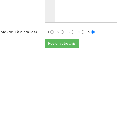
ote (de 1 à 5 étoiles)
1
2
3
4
5
Poster votre avis