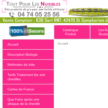
Catalogue
Les A
+
Produit
Bouti
Accueil
Accueil
Description Biologie
Méthodes de lutte
Tarifs Traitement bio anti
chenilles
Cartes de France
Que Faire après une
attaque de la chenille