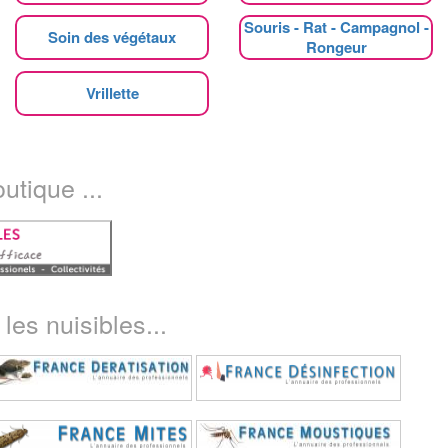
Souris - Rat - Campagnol -
Soin des végétaux
Rongeur
Vrillette
utique ...
les nuisibles...