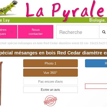
utres
Nous
+
ques
contacter
ichoir spécial mésanges en bois Red Cedar diamètre envol 32 cm- 15x15.5x27
spécial mésanges en bois Red Cedar diamètre e
Photo 1
R
Vue 360°
Pas encore d'avis
Ecrire un avis