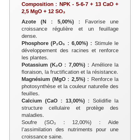
Composition : NPK - 5-6-7 + 13 CaO +
2,5 MgO + 12 SO₃
Azote (N : 5,00%) :
Favorise une
croissance régulière et un feuillage
dense.
Phosphore (P₂O₅ : 6,00%) :
Stimule le
développement des racines et renforce
les plantes.
Potassium (K₂O : 7,00%) :
Améliore la
floraison, la fructification et la résistance.
Magnésium (MgO : 2,5%) :
Renforce la
photosynthèse et la couleur naturelle des
feuilles.
Calcium (CaO : 13,00%) :
Solidifie la
structure cellulaire et protège des
maladies.
Soufre (SO₃ : 12,00%) : Aide
l’assimilation des nutriments pour une
croissance saine.