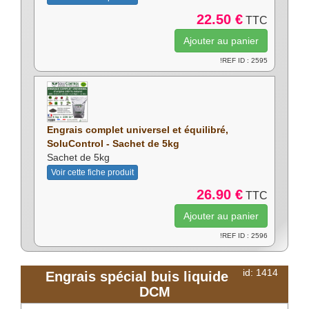
22.50 €
TTC
!REF ID : 2595
Engrais complet universel et équilibré,
SoluControl - Sachet de 5kg
Sachet de 5kg
Voir cette fiche produit
26.90 €
TTC
!REF ID : 2596
id: 1414
Engrais spécial buis liquide
DCM