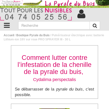
Accueil
/
Boutique Pyrale du Buis
/ Pulvérisateur électrique avec batterie
Lithium-ion 18V sur roue PRO SPRAYER III - 30 L
Comment lutter contre
l’infestation de la chenille
de la pyrale du buis,
Cydalima perspectalis
Se débarrasser de la
pyrale du buis
, c'est
possible.
Le traitement Bio
consiste à pulvériser
sur les feuilles du buis un bio insecticide :