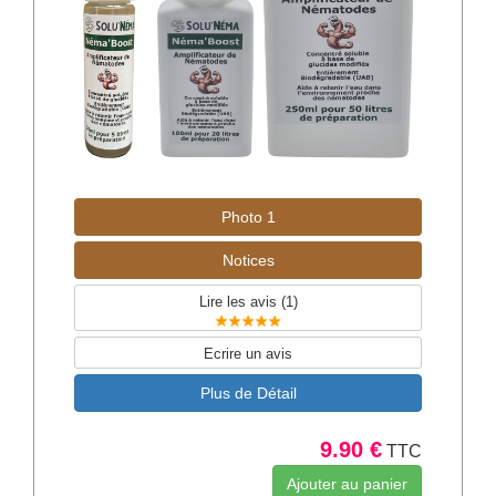
/pyrale-du-buis.com
Photo 1
Notices
Lire les avis (
1
)
Ecrire un avis
Plus de Détail
9.90 €
TTC